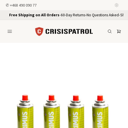
✆
+468 490 090 77
Free Shipping on All Orders
•
60-Day Returns
•
No Questions Asked
•
Ship