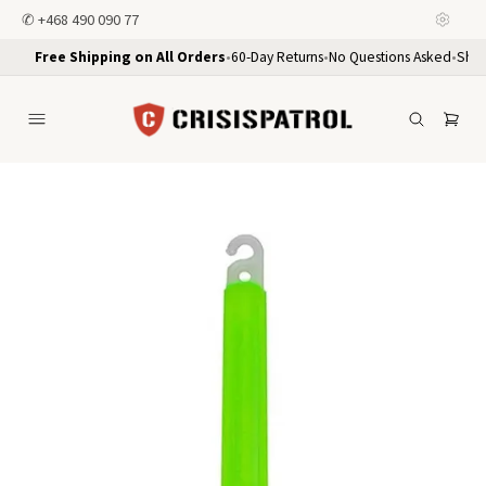
✆
+468 490 090 77
Free Shipping on All Orders
•
60-Day Returns
•
No Questions Asked
•
Ship